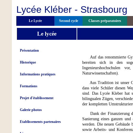
Lycée Kléber - Strasbourg
Le Lycée
Second cycle
Classes préparatoires
Le lycée
Présentation
Auf das renommierte Gymnas
Historique
bereiten sich in den soge
Ingenieurshochschulen vo
Naturwissenschaften).
Informations pratiques
Aus Tradition ist unser Gym
Formations
dass viele Schüler diesen W
sind. Das Lycée Kleber hat s
Projet d'établissement
bilingualen Zügen, verschied
der kompletten Umstrukturier
Galerie photos
Dank der Finanzierung durc
Sanierung eines ganzen und 
Etablissements partenaires
werden. Die neuen Gebäude b
sowie Arbeits- und Konferen